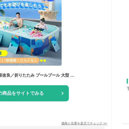
★一部即納★＼2025新改良／折りたたみ プールプール 大型 プール ビニールプール フレームプール 正規品★空気入れ不要★ 家庭用プール 子ども 3M プール 水遊び 5秒で収納OK アウトドア 収納簡単 設置簡単1.6M/2.1M/2.6M/3M/4M
の商品をサイトでみる
価格と在庫を
楽天
でチェック
>>