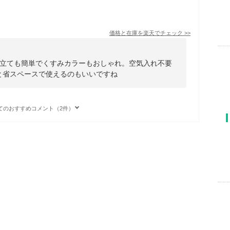
価格と在庫を
楽天
でチェック
>>
立ても簡単でくすみカラーもおしゃれ。空気入れ不要
ルと省スペースで使えるのもいいですね
てのおすすめコメント（2件）