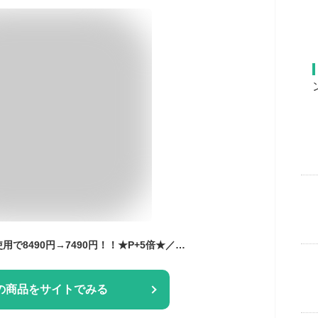
＼★限定クーポン★使用で8490円→7490円！！★P+5倍★／ プール 2.5m ビニールプール 大型 折り畳みプール 空気入れ不要 【子供たちを笑顔にするHappy family pool】遊具 子供用 家庭用 折り畳み式プール くすみ ピンク 当日発送 ※クーポン配布10日13時頃～※
の商品をサイトでみる