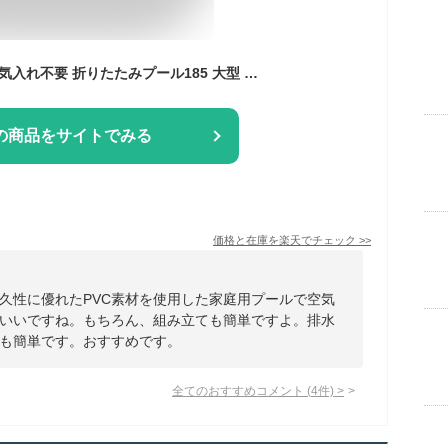
プール 折りたたみ 空気入れ不要 折りたたみプール185 大型 組立簡単 家庭用プール 子供用プール 折り畳み式 フレームプール 加厚プール ビニールプール 全6サイズ FOLDING_POOL185
の商品をサイトでみる
価格と在庫を
楽天
でチェック
>>
久性に優れたPVC素材を使用した家庭用プールで空気
いいですね。もちろん、組み立ても簡単ですよ。排水
も簡単です。おすすめです。
全てのおすすめコメント
(
4
件)
>