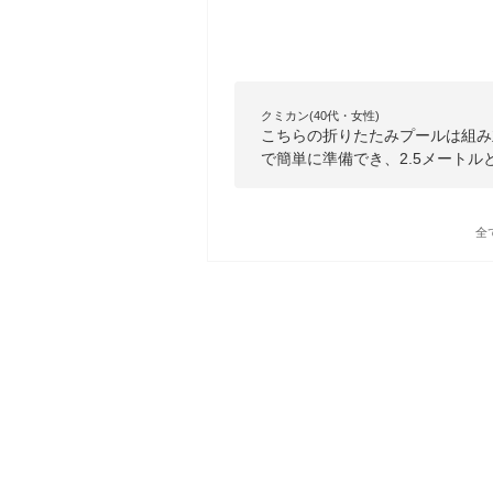
クミカン(40代・女性)
こちらの折りたたみプールは組み
で簡単に準備でき、2.5メート
全