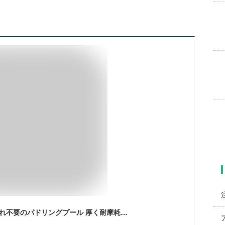
プール 折畳み 空気入れ不要のパドリングプール 厚く耐摩耗性の折りたたみプール 家庭用屋外 耐荷重 持ち運び便利 収納便利 暑さ対策 子供 大人 海水浴 庭 室内用 室外用 (A,400cm)