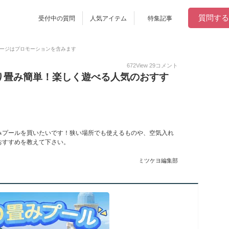
質問する
受付中の質問
人気アイテム
特集記事
ージはプロモーションを含みます
672
View
29
コメント
り畳み簡単！楽しく遊べる人気のおすす
みプールを買いたいです！狭い場所でも使えるものや、空気入れ
おすすめを教えて下さい。
ミツケヨ編集部