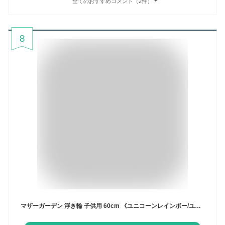
全てのおすすめコメント（2件）
8
マザーガーデン 浮き輪 子供用 60cm 《ユニコーンレインボー/ユニコーングラデーション/レモンくま》子供 浮き輪 ユニコーン 女の子 うきわ キッズサイズ 水遊び おもちゃ かわいい おしゃれ 海 海水浴 プール ビーチ 夏 夏休み レジャー ｜セール SALE 値下げ