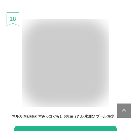
18
マルカ(Maruka) すみっコぐらし 60cmうきわ 水遊び プール 海水浴 194635