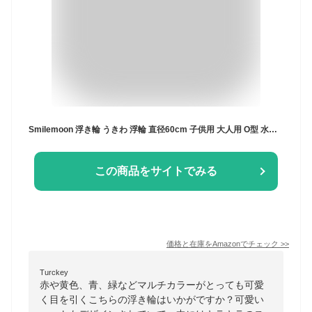
Smilemoon 浮き輪 うきわ 浮輪 直径60cm 子供用 大人用 O型 水遊び用 浮き具 海水浴 日光浴 ビーチ 夏休み 暑さ対策 プール キラキラ 可愛い 70#
この商品をサイトでみる
価格と在庫を
Amazon
でチェック
>>
Turckey
赤や黄色、青、緑などマルチカラーがとっても可愛
く目を引くこちらの浮き輪はいかがですか？可愛い