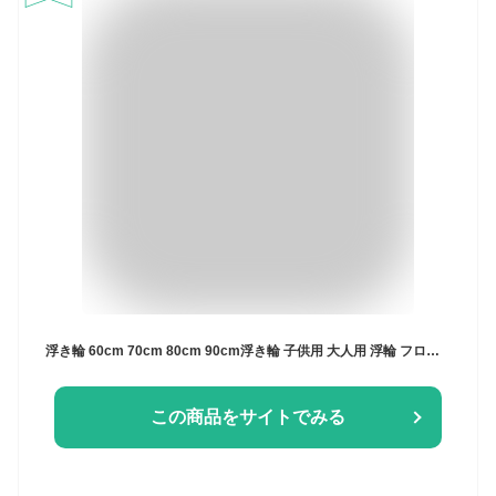
浮き輪 60cm 70cm 80cm 90cm浮き輪 子供用 大人用 浮輪 フロート かわいい 女の子 兼用 海 プール レジャー 夏休み おもちゃ 水泳 うきわ ブルー ピンク チェリー アウトドア ビーチグッズ 遊び 夏 水遊び 海水浴 インスタ映え 夏 水遊び 海水浴
この商品をサイトでみる