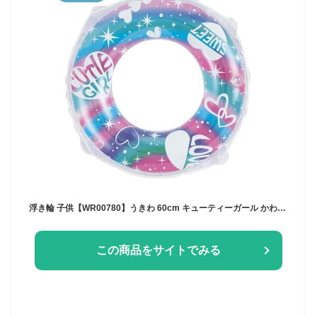
浮き輪 子供【WR00780】うきわ 60cm キューティーガール かわいい おしゃれ プール 海 レジャー アウトドア 水遊び 夏休み 海水浴 ビーチグッズ スポーツ おもちゃ ST 波乗り フロート 浮き輪 子供 大人 安心 安全 TCCOLLECTION リブライト 東京ローソク
この商品をサイトでみる