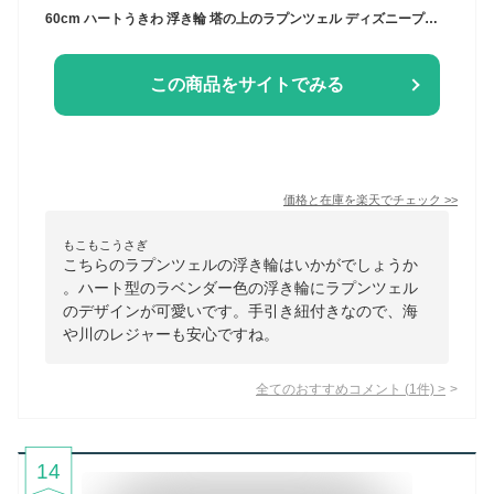
60cm ハートうきわ 浮き輪 塔の上のラプンツェル ディズニープリンセス マルカ 海プール サマーレジャー用品
この商品をサイトでみる
価格と在庫を
楽天
でチェック
>>
もこもこうさぎ
こちらのラプンツェルの浮き輪はいかがでしょうか
。ハート型のラベンダー色の浮き輪にラプンツェル
のデザインが可愛いです。手引き紐付きなので、海
や川のレジャーも安心ですね。
全てのおすすめコメント
(
1
件)
>
14