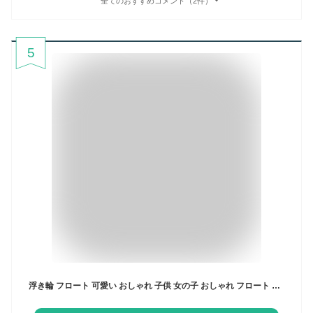
全てのおすすめコメント（2件）
5
浮き輪 フロート 可愛い おしゃれ 子供 女の子 おしゃれ フロート うきわ 海水浴 夏 海 川 ビーチ プール おもしろ浮輪 オシャレ浮輪 うきわ 浮輪 キッズ 60cm/70cm//80cm//90cm//120cm