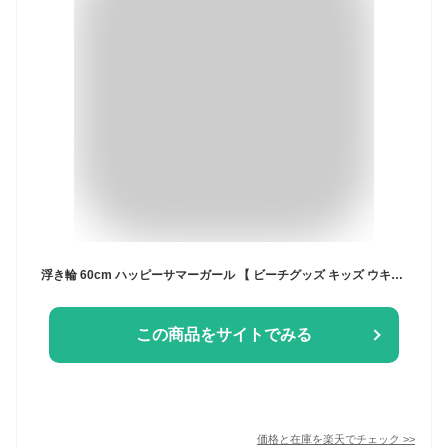
浮き輪 60cm ハッピーサマーガール 【 ビーチグッズ キッズ ウキワ 51cm～70cm 水遊び用品 浮輪 子ども用 浮き輪 子供 子供用 水物 プール用品 うきわ こども用 海水浴 】
この商品をサイトでみる
価格と在庫を
楽天
でチェック
>>