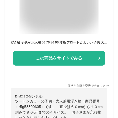
浮き輪 子供用 大人用 60 70 80 90 浮輪 フロート かわいい 子供 大人 女の子 男の子 男女兼用 海 ビーチ プール 安定 浮き具 レジャー
この商品をサイトでみる
価格と在庫を
楽天
でチェック
>>
E=MC２(60代・男性)
ツートンカラーの子供・大人兼用浮き輪（商品番号
：r5g53300605）です。 直径は６０cmから１０cm
刻みで９０cmまでの４サイズ。 お子さまが忘れ物
したときに探しやすいでしょう。