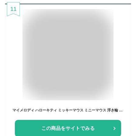
11
マイメロディ ハローキティ ミッキーマウス ミニーマウス 浮き輪 浮輪 アームレスト付き かわいい フロート 海 子供 幼児 男の子 女の子 兼用 プール 強い浮力 軽量水遊び 海水浴 水泳 夏休旅行 プール アウトドア レジャー用品 水遊び 夏の日 (Color : マイメロディ, Size : 60cm)
この商品をサイトでみる