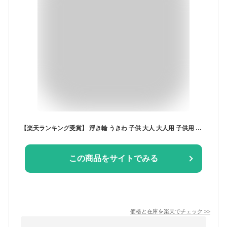
【楽天ランキング受賞】 浮き輪 うきわ 子供 大人 大人用 子供用 キッズ さくらんぼ オリーブ ストライプ フロート 60cm 70cm 80cm 90cm おしゃれ 浮き輪 かわいい 海水浴 海 ビーチ プール ビーチグッズ 男の子 女の子 お揃い 水遊び インスタ
この商品をサイトでみる
価格と在庫を
楽天
でチェック
>>