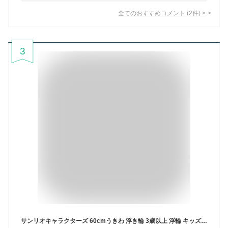
全てのおすすめコメント
(
2
件)
>
3
サンリオキャラクターズ 60cmうきわ 浮き輪 3歳以上 浮輪 キッズ 子供 海水浴 サンリオ sanrio 水遊び キャラクターグッズ ビーチ 女の子 夏休み プール バカンス マイメロディ クロミ ポムポムプリン シナモン ポチャッコ タキシードサム【13時までの注文で当日発送】