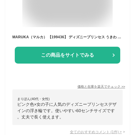
MARUKA（マルカ） 【199436】 ディズニープリンセス うきわ 60cm Disney princess float ディズニー キッズ こども 浮き輪 ピンク 女の子
この商品をサイトでみる
価格と在庫を
楽天
でチェック
>>
まりぽん(40代・女性)
ピンク色×女の子に人気のディズニープリンセスデザ
インの浮き輪です。使いやすい60センチサイズです
。丈夫で長く使えます。
全てのおすすめコメント
(
1
件)
>