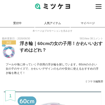
受付中
人気アイテム
マイページ
本ページはプロモーションを含みます
最終更新日：2026/06/30
581
View
38
コメント
決定
浮き輪｜60cmの女の子用！かわいいおす
すめはどれ？
プールや海に持っていく子供用の浮き輪を探しています。60cmの小さい
女の子のサイズで、かわいいデザインのものや安全に使えるおすすめの浮
き輪を教えて！
ミツケヨ編集部
1