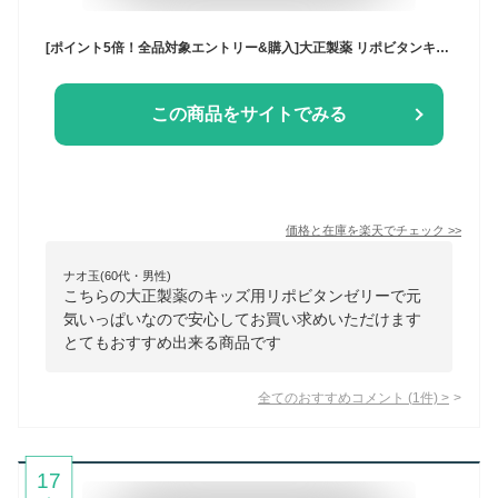
[ポイント5倍！全品対象エントリー&購入]大正製薬 リポビタンキッズゼリー 125g×30本入｜ 送料無料 ゼリー飲料 子ども ぶどう ブドウ
この商品をサイトでみる
価格と在庫を
楽天
でチェック
>>
ナオ玉(60代・男性)
こちらの大正製薬のキッズ用リポビタンゼリーで元
気いっぱいなので安心してお買い求めいただけます
とてもおすすめ出来る商品です
全てのおすすめコメント
(
1
件)
>
17