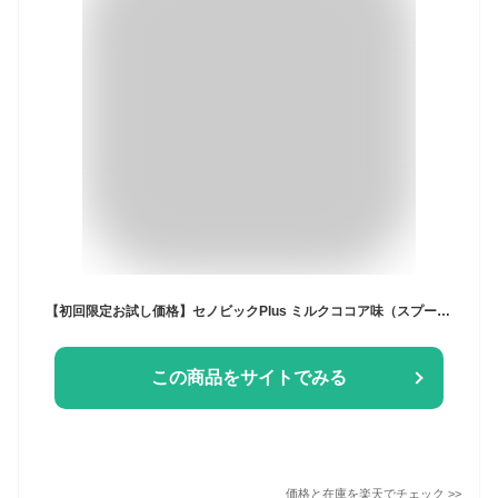
【初回限定お試し価格】セノビックPlus ミルクココア味（スプーン付き）ロート製薬公式 成長期応援飲料 180g×1袋 約15日分 栄養機能食品 (カルシウム・ビタミンD・鉄) 子供 栄養ドリンク こども 鉄分補給 キッズ 栄養補給 健康 栄養補助 健康飲料 骨 粉末飲料 牛乳
この商品をサイトでみる
価格と在庫を
楽天
でチェック
>>