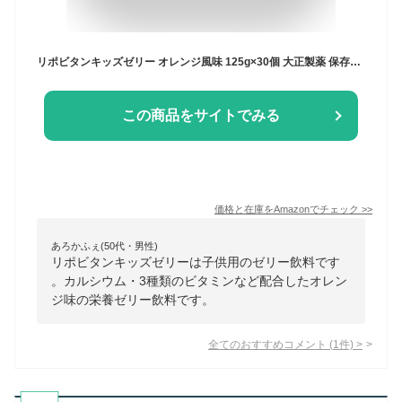
リポビタンキッズゼリー オレンジ風味 125g×30個 大正製薬 保存料・酸化防止剤不使用 アレルゲン(28品目)不使用 カルシウム・ビタミンB群・ブドウ糖配合
この商品をサイトでみる
価格と在庫を
Amazon
でチェック
>>
あろかふぇ(50代・男性)
リポビタンキッズゼリーは子供用のゼリー飲料です
。カルシウム・3種類のビタミンなど配合したオレン
ジ味の栄養ゼリー飲料です。
全てのおすすめコメント
(
1
件)
>