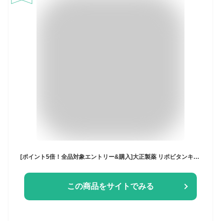
[ポイント5倍！全品対象エントリー&購入]大正製薬 リポビタンキッズゼリー 125g×30本入｜ 送料無料 ゼリー飲料 子ども ぶどう ブドウ
この商品をサイトでみる