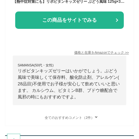
【熱中症対策にも】リポビタンキッズゼリー ぶどう風味 125g×30個 大正製薬 保存料・酸化防止剤不使用 アレルゲン(28品目)不使用 カルシウム・ビタミンB群・ブドウ糖配合
この商品をサイトでみる
価格と在庫を
Amazon
でチェック
>>
SAMANSA(50代・女性)
リポビタンキッズゼリーはいかがでしょう。ぶどう
風味で美味しくて保存料、酸化防止剤、アレルゲン(
28品目)不使用でお子様が安心して飲めていいと思い
ます。 カルシウム、ビタミンB群、ブドウ糖配合で
風邪の時にもおすすめですよ。
全てのおすすめコメント（2件）