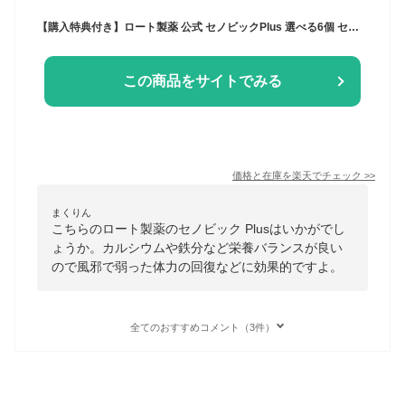
【購入特典付き】ロート製薬 公式 セノビックPlus 選べる6個 セット 成長期応援飲料 栄養機能食品 カルシウム ビタミンD 鉄 ココア 鉄分 子供 栄養ドリンク 鉄分補給 栄養補助食品 成長 栄養 健康 まとめ買い 飲料 飲み物 粉 身長 伸び悩みサポート 伸びる のは今
この商品をサイトでみる
価格と在庫を
楽天
でチェック
>>
まくりん
こちらのロート製薬のセノビック Plusはいかがでし
ょうか。カルシウムや鉄分など栄養バランスが良い
ので風邪で弱った体力の回復などに効果的ですよ。
全てのおすすめコメント（3件）