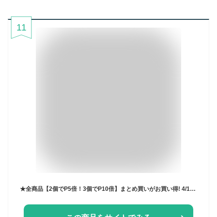
11
★全商品【2個でP5倍！3個でP10倍】まとめ買いがお買い得! 4/10 1:59までリポビタンD キッズ【kids】50ml×10本入り【リポビタンキッズ】【ノンカフェイン】大正製薬 指定医薬部外品