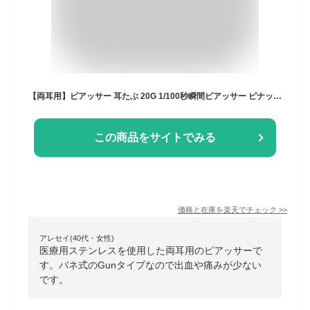
【両耳用】ピアッサー 耳たぶ 20G 1/100秒瞬間ピアッサー ピナック(3mmボール)(1個売り)◆オマケ革命◆
この商品をサイトでみる
価格と在庫を
楽天
でチェック
>>
アレセイ(40代・女性)
医療用ステンレスを使用した両耳用のピアッサーで
す。バネ式のGunタイプなので出血や痛みが少ない
です。