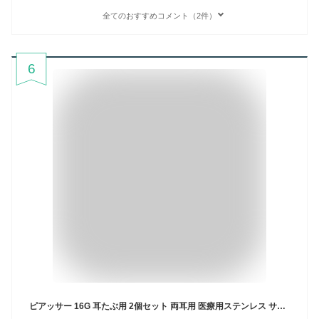
全てのおすすめコメント（2件）
6
ピアッサー 16G 耳たぶ用 2個セット 両耳用 医療用ステンレス サージカルステンレス 金属アレルギー対応 ファーストピアス ピアス 穴開け 穴あけ 16ゲージ つけっぱなし シルバー ゴールド 医療用 ステンレス 耳たぶ 安心 ピアッシング 誕生石 ダイヤモンド ルビー ローズ