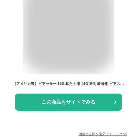
【アメリカ製】ピアッサー 16G 耳たぶ用 14G 透明 軟骨用 ピアス 金属アレルギー対応 医療用ステンレス 両耳用 片耳用 18G 舌ピアス 軟骨ピアス 鼻用 透明ピアス 鼻ピ チタン 透ピ イヤリング シルバー ボール ゴールド 上品 キャッチレス つけっぱなし セイフティピアッサー
この商品をサイトでみる
価格と在庫を
楽天
でチェック
>>