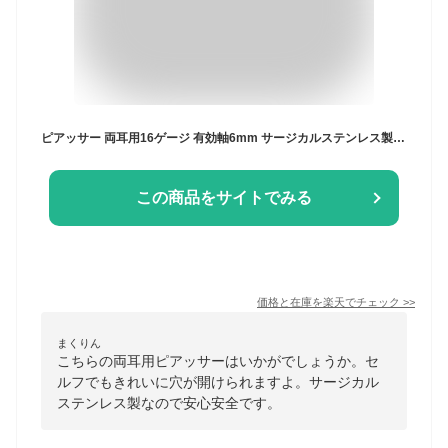
ピアッサー 両耳用16ゲージ 有効軸6mm サージカルステンレス製のファーストピアス つけっぱなし 誕生石 パールなど15種類 1回使い切り シンプル 金属アレルギー対応 メール便送料無料 春夏秋冬 大人気 JPS 16G
この商品をサイトでみる
価格と在庫を
楽天
でチェック
>>
まくりん
こちらの両耳用ピアッサーはいかがでしょうか。セ
ルフでもきれいに穴が開けられますよ。サージカル
ステンレス製なので安心安全です。