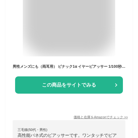
男性メンズにも（両耳用） ピナック1α イヤーピアッサー 1/100秒瞬間ピアッサー PINAC1α（ライトローズ(10月)）
この商品をサイトでみる
価格と在庫を
Amazon
でチェック
>>
三毛猫(50代・男性)
高性能バネ式のピアッサーです。ワンタッチでピア