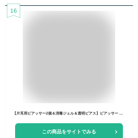
16
【片耳用ピアッサー2個＆消毒ジェル＆透明ピアス】ピアッサー 耳たぶ用 18G 4点セット 片耳用 両耳用 金属アレルギー対応 日本製 医療用ステンレス製 透明ピアス付き 透明ピアス セット 耳ピアス ボディピアス 方耳用 耳用 瞬間 透明ピアス クリアピアス
この商品をサイトでみる