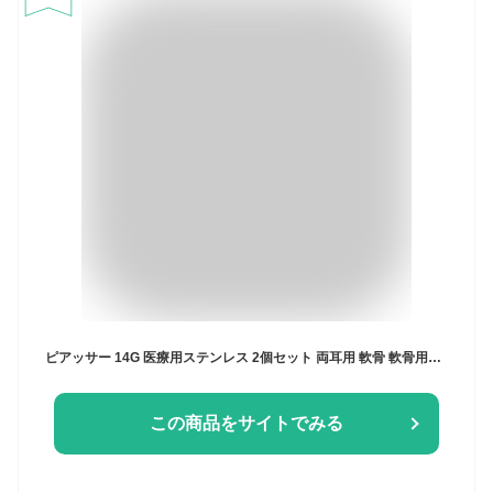
ピアッサー 14G 医療用ステンレス 2個セット 両耳用 軟骨 軟骨用ピアッサー 軟骨ピアッサー セイフティピアッサー 軟骨ピアス ボディピアス ボディピ ピアス ファーストピアス ピアッシング 耳たぶ 穴あけ ヘリックス 減菌済 なんこつぴあす 凛 【両耳用・2個セット】
この商品をサイトでみる