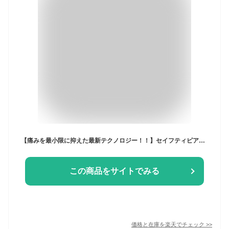
【痛みを最小限に抑えた最新テクノロジー！！】セイフティピアッサー 14g 14ゲージ 送料無料 軟骨用 ボール両耳用 ピアッサー 透明樹脂 ピアッサー 14G 軟骨用 金属アレルギー対応 樹脂 透明 14G 8mm ピアス ボディピアス 透明ピアス ピアッサー 透明 ピアッサー 軟骨用
この商品をサイトでみる
価格と在庫を
楽天
でチェック
>>