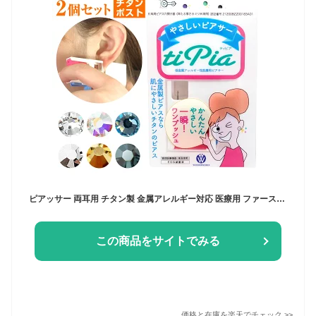
ピアッサー 両耳用 チタン製 金属アレルギー対応 医療用 ファーストピアス 誕生石12種類 ピアッシング固定機能付き ティピア 2個セット はじめて 福耳 メール便 送料無料 ピアス 開ける 春夏秋冬 大人気 18g あす楽
この商品をサイトでみる
価格と在庫を
楽天
でチェック
>>