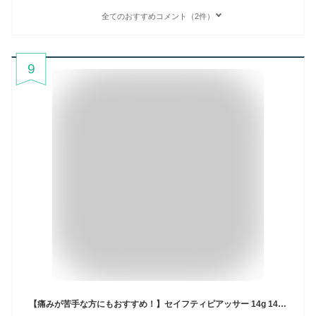
全てのおすすめコメント（2件）
9
【痛みが苦手な方にもおすすめ！】セイフティピアッサー 14g 14ゲージ 送料無料 軟骨用 ボール両耳用 ピアッサー 透明樹脂 ピアッサー 14G 軟骨用 金属アレルギー対応 樹脂 透明 14G 8mm ピアス ボディピアス 透明ピアス ピアッサー 透明 ピアッサー 軟骨用