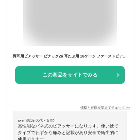
両耳用ピアッサー ピナック2a 耳たぶ用 18ゲージ ファーストピアス つけっぱなし付き サージカルステンレス 14種類 ピアス つけっぱなし 開ける あける 医療用 メール便 送料無料 瞬間ピアッサー 大人気 あす楽
この商品をサイトでみる
価格と在庫を
楽天
でチェック
>>
akemi0202(60代・女性)
高性能なバネ式のピアッサーになります。使い捨て
タイプでわずかな痛みと記載があり安全で衛生的に
使用できます。