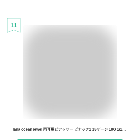
11
lana ocean jewel 両耳用ピアッサー ピナック1 18ゲージ 18G 1/100秒瞬間ピアサー 金属アレルギー対応 安心 サージカルステンレス K24 ファーストピアス つけっぱなし