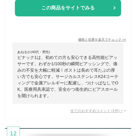
この商品をサイトでみる
価格と在庫を
楽天
でチェック
>>
あねるか(40代・男性)
ピナック1は、初めての方も安心できる高性能ピアッ
サーです。わずか1/100秒の瞬間ピアッシングで、痛
みの不安を大幅に軽減！ポストは長めで耳たぶの厚
い方でも安心です。サージカルステンレスK24コーテ
ィングで金属アレルギーに配慮し、つけっぱなしでO
K。医療用具承認で、安全かつ衛生的にピアスホール
を開けられます。
全てのおすすめコメント
(
1
件)
>
12