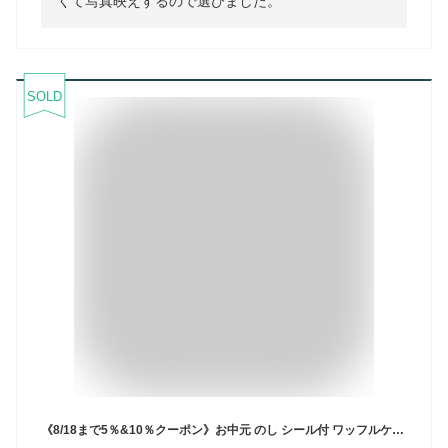
くて写真映えするので選びました。
SOLD
《8/18まで5％&10％クーポン》お中元 のし シール付 ワッフルケーキ 10種 お返し おしゃれ 冷凍 お菓子 プレゼント 手土産 洋菓子 ギフト 退職 出産内祝い 出産 内祝い 詰め合わせ 結婚祝い お礼 お返し 焼菓子 職場 差し入れ お祝い返し 誕生日プレゼント 贈り物 お祝い