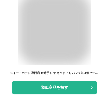
スイートポテト 専門店 金時芋 紅芋 さつまいも パフェ缶 4個セット／FLANDERS FRITES フランダースフリッツ【送料無料】
類似商品を探す