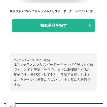
夏ギフト 2024 N.Y.キャラメルクリスピードーナッツパイ バラ売り デザート 洋菓子 ナッツ スイーツ 焼き菓子 お菓子 ばらまき用 大人数 会社 ギフト ドーナツ プチギフト おしゃれ 楽天 メッセージカード お土産 手土産 てみやげ おやつ 大量 お試し 小分け プレゼント
類似商品を探す
アイテムチョイス(60代・男性)
N.Y.キャラメルクリスピードーナッツパイがおすすめ
です。とても美味しそうで、まさにSNS映えするお
菓子です。個包装されており、常温で日持ちします
よ。自分へのご褒美にもよいし、手土産にも最適で
すね。