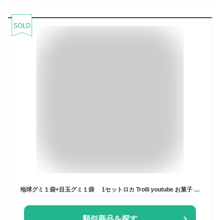
SOLD
地球グミ１袋+目玉グミ１袋 1セットロカ Trolli youtube お菓子 地球グミ 目玉グミ 韓国 モッパン ASMR (中国生産製品に表記された日付は生産日です。賞味期間は生産日から15ヶ月です。)
類似商品を探す