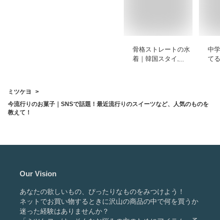
骨格ストレートの水
中
着｜韓国スタイルで
て
バンドゥやビキニ、
器
タンキニなどおすす
て
めを教えてくださ
ミツケヨ
い。
今流行りのお菓子｜SNSで話題！最近流行りのスイーツなど、人気のものを
教えて！
Our Vision
あなたの欲しいもの、ぴったりなものをみつけよう！
ネットでお買い物するときに沢山の商品の中で何を買うか
迷った経験はありませんか？