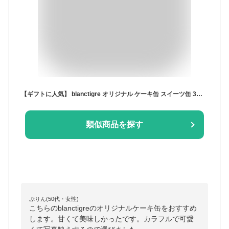
【ギフトに人気】 blanctigre オリジナル ケーキ缶 スイーツ缶 3缶セット 誕生日ケーキ 大人 瓶ケーキ お中元 お返し お菓子 洋菓子 スイーツ詰め合わせ 焼き菓子 お取り寄せスイーツ お礼 お祝い 誕生日 プレゼント カラフル 人気 カフェ
類似商品を探す
ぷりん(50代・女性)
こちらのblanctigreのオリジナルケーキ缶をおすすめ
します。甘くて美味しかったです。カラフルで可愛