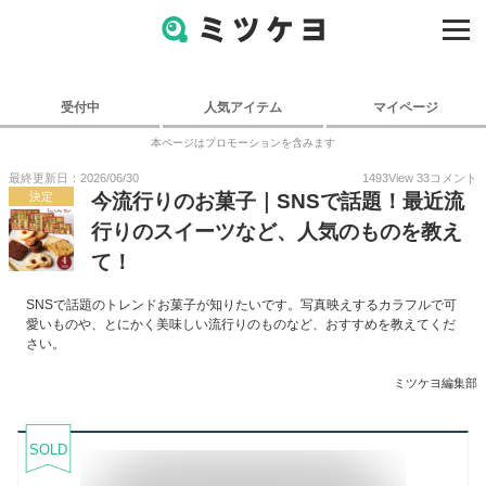
受付中
人気アイテム
マイページ
本ページはプロモーションを含みます
最終更新日：2026/06/30
1493
View
33
コメント
決定
今流行りのお菓子｜SNSで話題！最近流
行りのスイーツなど、人気のものを教え
て！
SNSで話題のトレンドお菓子が知りたいです。写真映えするカラフルで可
愛いものや、とにかく美味しい流行りのものなど、おすすめを教えてくだ
さい。
ミツケヨ編集部
SOLD