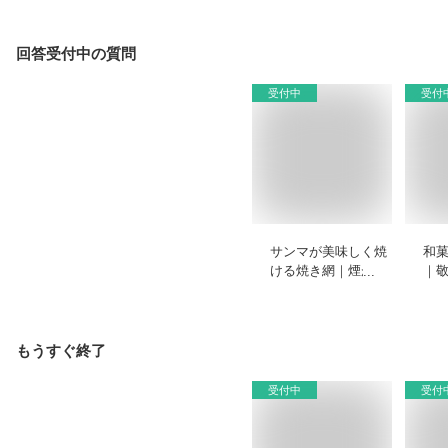
回答受付中の質問
受付中
受付
サンマが美味しく焼
和
ける焼き網｜煙が出
｜
ないフィッシュロー
な
スターやプレートの
子
おすすめを教えてく
す
ださい。
い
もうすぐ終了
受付中
受付