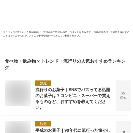
※
ミツケヨ
に寄せられた投稿内容は、投稿者の主観的な感想・コメントを含みます。 投稿の信憑性・正確性を保証する
ことはできませんので、あくまで参考情報の一つとしてご利用ください。
食べ物・飲み物 × トレンド・流行り
の人気おすすめランキン
グ
決定
流行りのお菓子｜SNSでバズってる話題
25
のお菓子は？コンビニ・スーパーで買え
回答
るものなど、おすすめを教えてくださ
い。
決定
平成のお菓子｜90年代に流行った懐かし
28