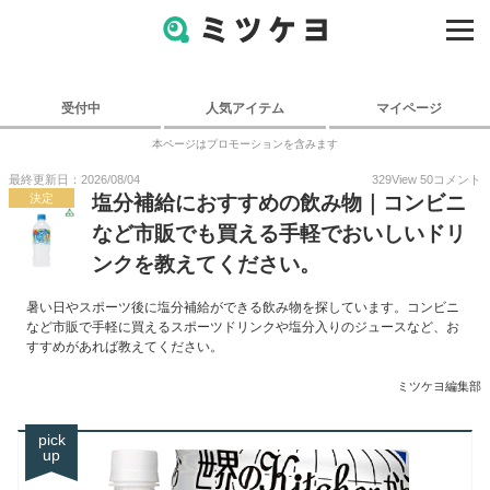
受付中
人気アイテム
マイページ
本ページはプロモーションを含みます
最終更新日：2026/08/04
329
View
50
コメント
決定
塩分補給におすすめの飲み物｜コンビニ
など市販でも買える手軽でおいしいドリ
ンクを教えてください。
暑い日やスポーツ後に塩分補給ができる飲み物を探しています。コンビニ
など市販で手軽に買えるスポーツドリンクや塩分入りのジュースなど、お
すすめがあれば教えてください。
ミツケヨ編集部
pick
up