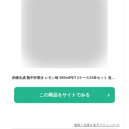
赤穂化成 熱中対策水 レモン味 500mlPET 1ケース24本セット 送料無料 室戸海洋深層水 天塩 子供 小学生 中学生 高校生 高齢者 水分補給 夏 飲料水 夏バテ防止 塩分補給 野外活動 ミネラル補給 レジャー 工事現場 部活動 現場作業 スポーツ カロリーゼロ 国産 まとめ買い
この商品をサイトでみる
価格と在庫を
楽天
でチェック
>>