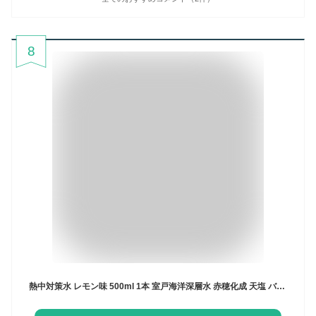
8
熱中対策水 レモン味 500ml 1本 室戸海洋深層水 赤穂化成 天塩 バラ バラ売り 子供 小学生 中学生 高校生 高齢者 水分補給 夏 飲料水 夏バテ防止 塩分補給 野外活動 ミネラル補給 部活動 現場作業 スポーツ カロリーゼロ