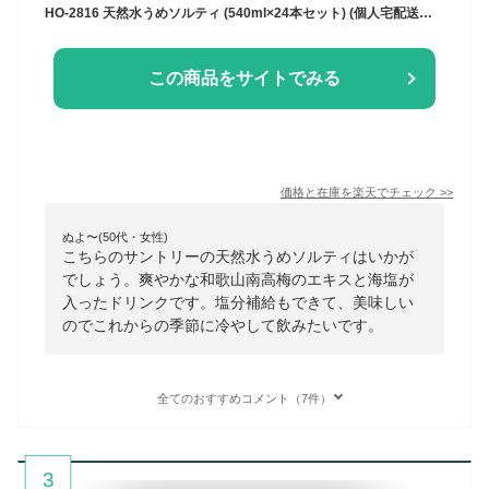
HO-2816 天然水うめソルティ (540ml×24本セット) (個人宅配送不可/代引き決済不可)炭酸飲料 熱中症予防 工事現場 熱中症対策 作業員 塩分補給 CN3538
この商品をサイトでみる
価格と在庫を
楽天
でチェック
>>
ぬよ〜(50代・女性)
こちらのサントリーの天然水うめソルティはいかが
でしょう。爽やかな和歌山南高梅のエキスと海塩が
入ったドリンクです。塩分補給もできて、美味しい
のでこれからの季節に冷やして飲みたいです。
全てのおすすめコメント（7件）
3