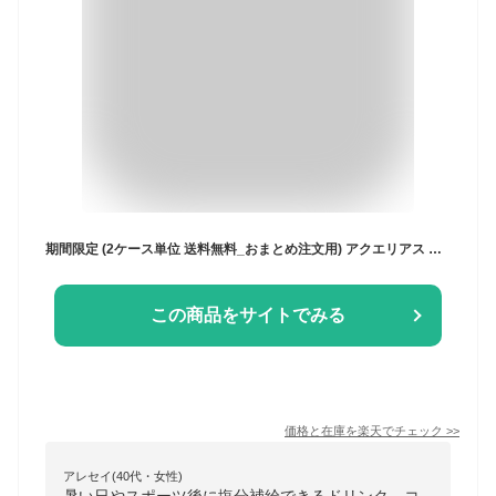
期間限定 (2ケース単位 送料無料_おまとめ注文用) アクエリアス エアーボトル 500mlPET ×24本(1ケース) [冷凍兼用] コカコーラ コカ・コーラ 熱中症対策
この商品をサイトでみる
価格と在庫を
楽天
でチェック
>>
アレセイ(40代・女性)