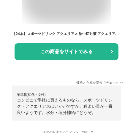
【24本】スポーツドリンク アクエリアス 熱中症対策 アクエリアス ラベルレス PET 500ml ペットボトル 500ml スポーツ飲料 水分補給 24本 ケース コカ・コーラ ソフトドリンク スポーツ 運動 塩分補給 脱水 【D】
この商品をサイトでみる
価格と在庫を
楽天
でチェック
>>
茉莉花(50代・女性)
コンビニで手軽に買えるものなら、スポーツドリン
ク・アクエリアスはいかがですか。程よい量が一番
良いようです。水分・塩分補給にどうぞ。
全てのおすすめコメント（2件）