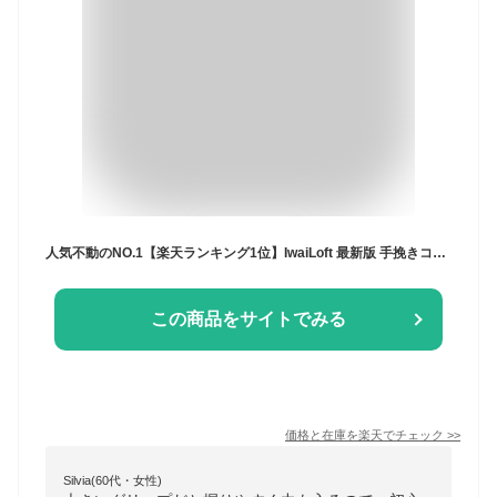
人気不動のNO.1【楽天ランキング1位】IwaiLoft 最新版 手挽きコーヒーミル 手動式 木目調 ステンレス製 コーヒーメーカー 手動ハンドル コーヒー豆挽き 珈琲ミル 手回し 水洗い可能 携帯便利 お手入れ簡単 均一な粉末 コーヒーグラインダー
この商品をサイトでみる
価格と在庫を
楽天
でチェック
>>
Silvia(60代・女性)