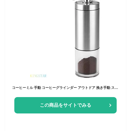
コーヒーミル 手動 コーヒーグラインダー アウトドア 挽き手動 ステンレス セラミック臼式 防錆 段階粗さ調整 便利 毎日新鮮 家庭 軽量 携帯 キャンプ ハイキング 旅行用 お手入れ簡単 初心者【海外通販】
この商品をサイトでみる