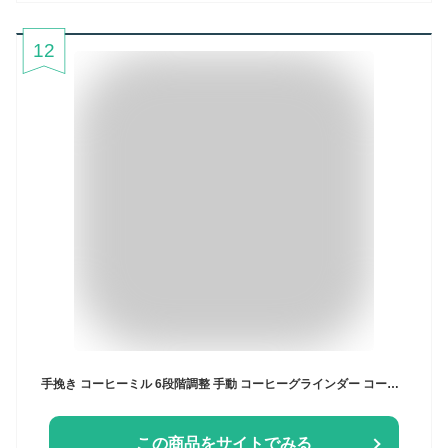
12
手挽き コーヒーミル 6段階調整 手動 コーヒーグラインダー コーヒー豆 コンパクト スタイリッシュ ステンレス アウトドア キャンプ 一人用 2人用 コーヒータイム 電源不要 粗挽き エスプレッソ ドイツ LFGB アメリカFDA 認証済 宅急便送料無料
この商品をサイトでみる