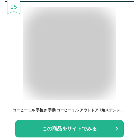
15
コーヒーミル 手挽き 手動 コーヒーミル アウトドア 7角ステンレス臼 コーヒーグラインダー アルミボディ 36段階 粗さ調整可能 省力 均一 容量25g ダイヤモンド エスプレッソ 手動 洗える キャンプ 登山 高級 おしゃれ 初心者
この商品をサイトでみる