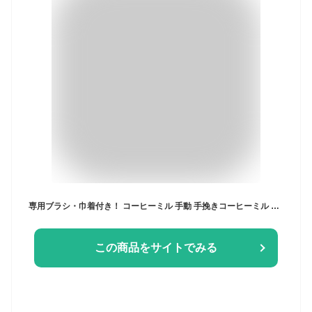
専用ブラシ・巾着付き！ コーヒーミル 手動 手挽きコーヒーミル 木目調 ウッド調 豆挽き 手引きミル 木目 おしゃれ コーヒー豆挽き コーヒー豆 挽く機械 小型 グラインダー スリム coffee mill ミル ティー用品 コーヒー用品 キャンプ キャンプ用品
この商品をサイトでみる