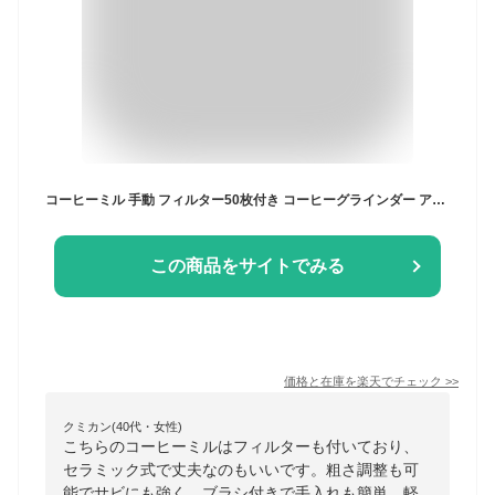
コーヒーミル 手動 フィルター50枚付き コーヒーグラインダー アウトドア VKING 挽き手動 ステンレス セラミック臼式 防錆 段階粗さ調整 ブラシ付き 軽量 携帯 キャンプ ハイキング 旅行用 お手入れ簡単 初心者 日本食品衛生法認証済
この商品をサイトでみる
価格と在庫を
楽天
でチェック
>>
クミカン(40代・女性)
こちらのコーヒーミルはフィルターも付いており、
セラミック式で丈夫なのもいいです。粗さ調整も可
能でサビにも強く、ブラシ付きで手入れも簡単。軽