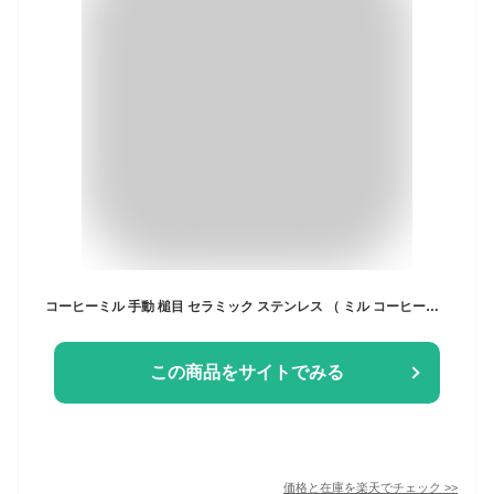
コーヒーミル 手動 槌目 セラミック ステンレス （ ミル コーヒーミル手動 手挽きコーヒーミル ハンドコーヒーミル コーヒー 珈琲 ドリップ 手挽き セラミック刃 槌目模様 粗さ調節機能 おしゃれ ）【3980円以上送料無料】
この商品をサイトでみる
価格と在庫を
楽天
でチェック
>>