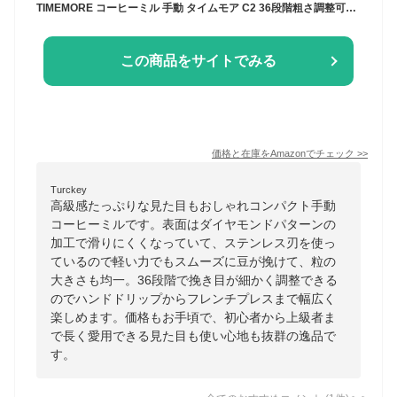
TIMEMORE コーヒーミル 手動 タイムモア C2 36段階粗さ調整可能 軽量 省力性 携帯 お手入れ簡単 ステンレス製コーヒーミル 白い (ブラシ付き)
この商品をサイトでみる
価格と在庫を
Amazon
でチェック
>>
Turckey
高級感たっぷりな見た目もおしゃれコンパクト手動
コーヒーミルです。表面はダイヤモンドパターンの
加工で滑りにくくなっていて、ステンレス刃を使っ
ているので軽い力でもスムーズに豆が挽けて、粒の
大きさも均一。36段階で挽き目が細かく調整できる
のでハンドドリップからフレンチプレスまで幅広く
楽しめます。価格もお手頃で、初心者から上級者ま
で長く愛用できる見た目も使い心地も抜群の逸品で
す。