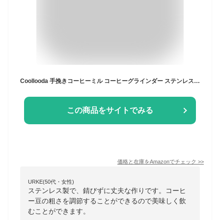
Coollooda 手挽きコーヒーミル コーヒーグラインダー ステンレス臼 手動 粗さ調整可能 均一な粉末 お手入れ簡単 省力性 小型 持ち運びやすい プレゼント アウトドア 自宅 旅行 喫茶店 カフェ 結婚 祝い コーヒー初心者
この商品をサイトでみる
価格と在庫を
Amazon
でチェック
>>
URKE(50代・女性)
ステンレス製で、錆びずに丈夫な作りです。コーヒ
ー豆の粗さを調節することができるので美味しく飲
むことができます。