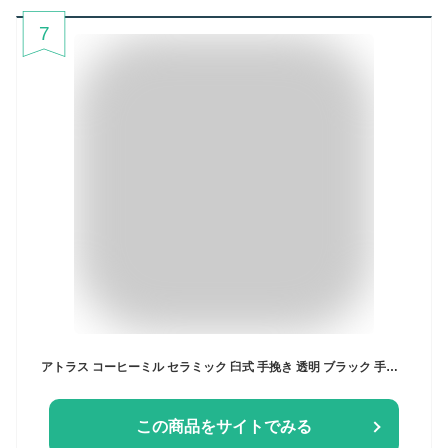
7
アトラス コーヒーミル セラミック 臼式 手挽き 透明 ブラック 手動 小型 スリム コンパクト 粗さ調整 挽き目調節 分解 丸洗い可能 洗いやすい コーヒーグラインダー キッチン キャンプ アウトドア グッドデザイン賞 受賞 カフェリンク ACG-BKP ACG-BRP
この商品をサイトでみる