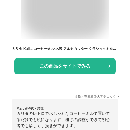
カリタ Kalita コーヒーミル 木製 アルミカッター クラシックミルNA ナチュラル 粗さ調整可能 手挽きコーヒーミル #42201 グラインダー ハンドミル 手動 コーヒー初心者 小型 持ち運び 登山 カフェ インテリア レトロ 昭和 北欧 おしゃれ キャンプ アウトドア 喫茶店 ア
この商品をサイトでみる
価格と在庫を
楽天
でチェック
>>
八百万(50代・男性)
カリタのレトロでおしゃれなコーヒーミルで置いて
るだけでも絵になります。粗さの調整ができて初心
者でも楽しく手挽きができます。