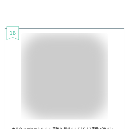
16
カリタ コーヒーミル ミル 手挽き 銅板ミル [ AC-1 ] 手動 グラインダー 喫茶店 珈琲 コーヒー コーヒーショップ 店舗 Kalita 送料無料