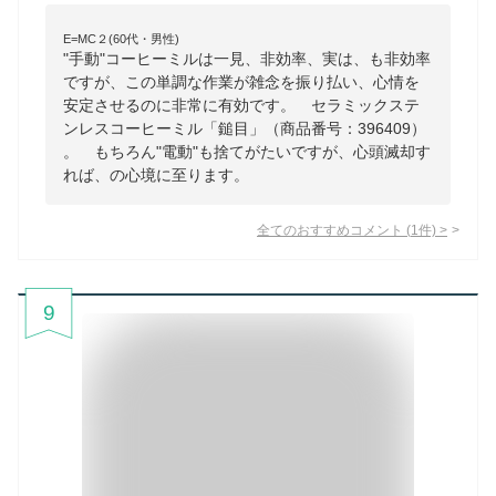
E=MC２(60代・男性)
"手動"コーヒーミルは一見、非効率、実は、も非効率
ですが、この単調な作業が雑念を振り払い、心情を
安定させるのに非常に有効です。 セラミックステ
ンレスコーヒーミル「鎚目」（商品番号：396409）
。 もちろん"電動"も捨てがたいですが、心頭滅却す
れば、の心境に至ります。
全てのおすすめコメント
(
1
件)
>
9