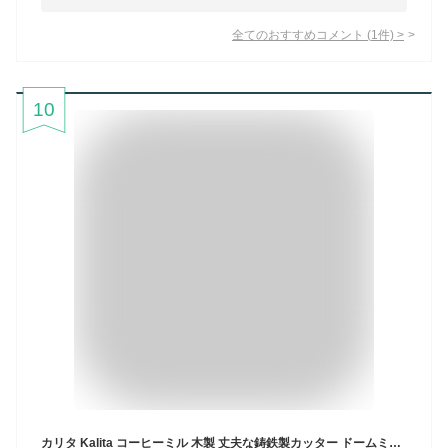
全てのおすすめコメント
(
1
件)
>
10
カリタ Kalita コーヒーミル 木製 丈夫な鋳鉄製カッター ドームミル 粗さ調整可能 手挽きコーヒーミル #42033 ミル グラインダー ハンドミル 手動 コーヒー初心者 小型 持ち運び 登山 カフェ インテリア レトロ 昭和 北欧 おしゃれ キャンプ アウトドア 喫茶店 アンティ