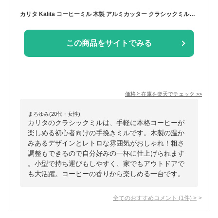
カリタ Kalita コーヒーミル 木製 アルミカッター クラシックミルNA ナチュラル 粗さ調整可能 手挽きコーヒーミル #42201 グラインダー ハンドミル 手動 コーヒー初心者 小型 持ち運び 登山 カフェ インテリア レトロ 昭和 北欧 おしゃれ キャンプ アウトドア 喫茶店 ア
この商品をサイトでみる
価格と在庫を
楽天
でチェック
>>
まろゆみ(20代・女性)
カリタのクラシックミルは、手軽に本格コーヒーが
楽しめる初心者向けの手挽きミルです。木製の温か
みあるデザインとレトロな雰囲気がおしゃれ！粗さ
調整もできるので自分好みの一杯に仕上げられます
。小型で持ち運びもしやすく、家でもアウトドアで
も大活躍。コーヒーの香りから楽しめる一台です。
全てのおすすめコメント
(
1
件)
>